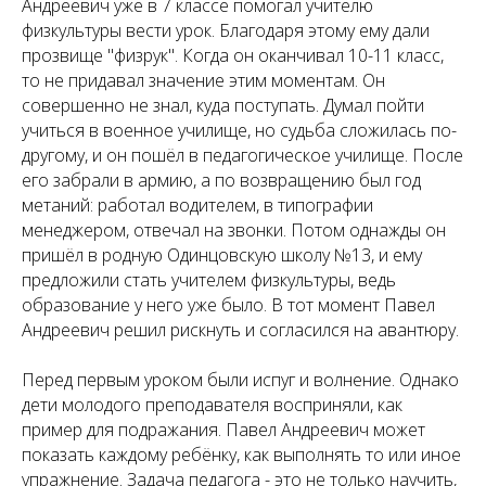
Андреевич уже в 7 классе помогал учителю
физкультуры вести урок. Благодаря этому ему дали
прозвище "физрук". Когда он оканчивал 10-11 класс,
то не придавал значение этим моментам. Он
совершенно не знал, куда поступать. Думал пойти
учиться в военное училище, но судьба сложилась по-
другому, и он пошёл в педагогическое училище. После
его забрали в армию, а по возвращению был год
метаний: работал водителем, в типографии
менеджером, отвечал на звонки. Потом однажды он
пришёл в родную Одинцовскую школу №13, и ему
предложили стать учителем физкультуры, ведь
образование у него уже было. В тот момент Павел
Андреевич решил рискнуть и согласился на авантюру.
Перед первым уроком были испуг и волнение. Однако
дети молодого преподавателя восприняли, как
пример для подражания. Павел Андреевич может
показать каждому ребёнку, как выполнять то или иное
упражнение. Задача педагога - это не только научить,